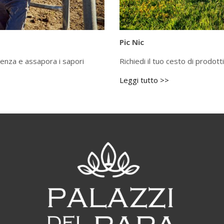
Pic Nic
rienza e assapora i sapori
Richiedi il tuo cesto di prodotti 
Leggi tutto >>