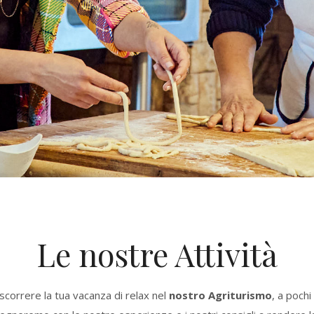
Le nostre Attività
rascorrere la tua vacanza di relax nel
nostro Agriturismo
, a pochi