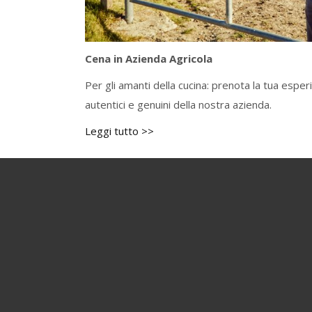
Cena in Azienda Agricola
Per gli amanti della cucina: prenota la tua espe
autentici e genuini della nostra azienda.
Leggi tutto >>