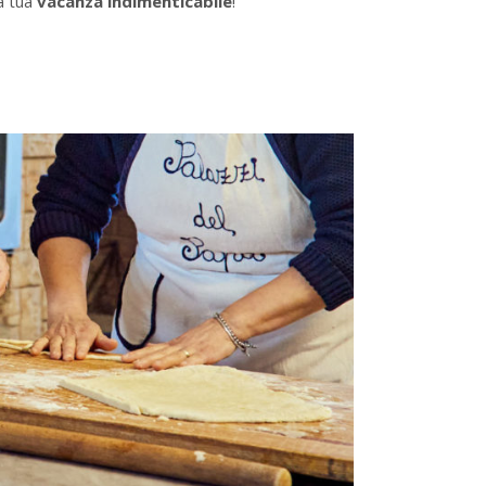
a tua
vacanza indimenticabile
!