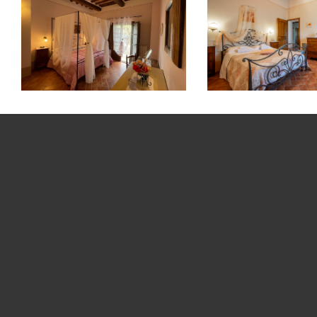
Appartamento Pio
Appartament
II
III