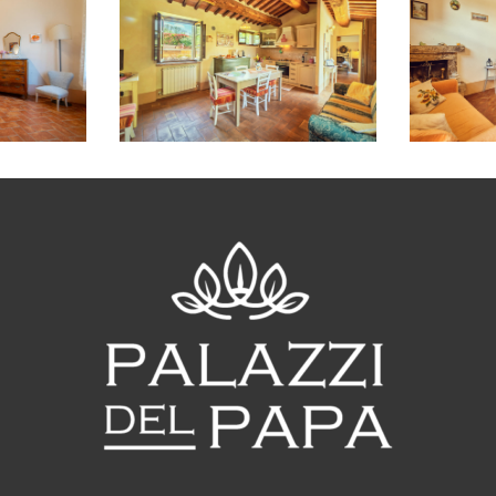
o Pio
Appartamento Pio
Ap
VI
B