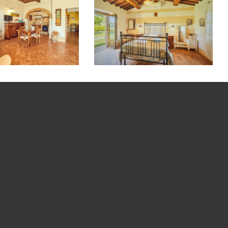
partamento
Camere La
ellarmino
Canonica I e II