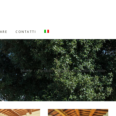
ARE
CONTATTI
Home
/
Portfolio
/
Gallery Five Columns Wide