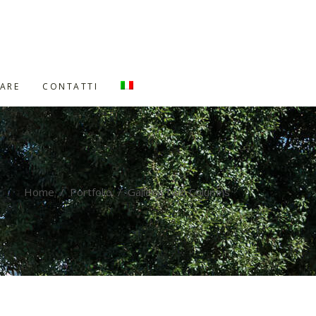
ARE
CONTATTI
Home
/
Portfolio
/
Gallery Two Columns