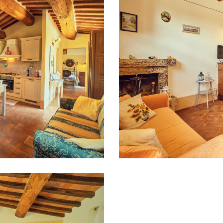
o VI
Appart