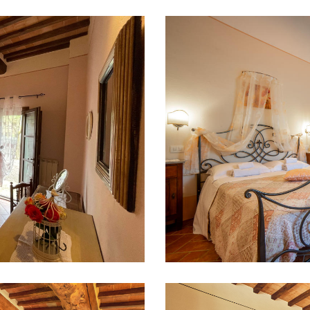
o II
Appa